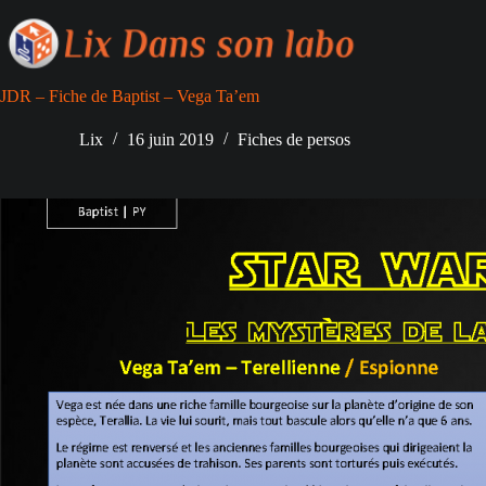
Passer
au
contenu
JDR – Fiche de Baptist – Vega Ta’em
Lix
16 juin 2019
Fiches de persos