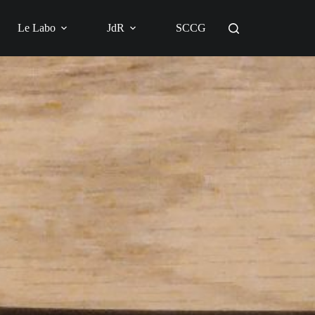
Le Labo
JdR
SCCG